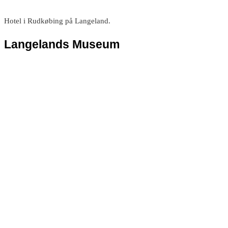
Hotel i Rudkøbing på Langeland.
Langelands Museum
Velkommen
Lille hotel med stor historie centralt placeret på Langeland.