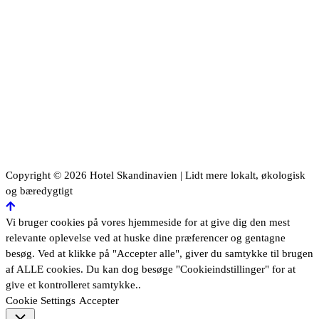
Taxi: 62 51 12 58
Gennem hotellets port er der gratis parkering
Vi har lade station til elbiler
Copyright © 2026 Hotel Skandinavien | Lidt mere lokalt, økologisk
og bæredygtigt
Vi bruger cookies på vores hjemmeside for at give dig den mest
relevante oplevelse ved at huske dine præferencer og gentagne
besøg. Ved at klikke på "Accepter alle", giver du samtykke til brugen
af ​​ALLE cookies. Du kan dog besøge "Cookieindstillinger" for at
give et kontrolleret samtykke..
Cookie Settings
Accepter