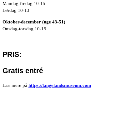
Mandag-fredag 10-15
Lørdag 10-13
Oktober-december (uge 43-51)
Onsdag-torsdag 10-15
PRIS:
Gratis entré
Læs mere på
https://langelandsmuseum.com
Om hotellet
Hotel Skandinavien arbejder målrettet på at vælge produkter fra
danske og europæiske leverandører. Fokus er på kortere transport,
større gennemsigtighed i forsyningskæden og støtte til lokale
producenter.
🇩🇰🇬🇱🇨🇦🇺🇦🇪🇺