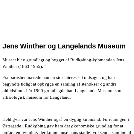
4,4/5 Fremragende
4,3/5 Fremragende
-Expedia
-Google
4,0/5 Rigtig god
-Tripadvisor
Jens Winther og Langelands Museum
Museet blev grundlagt og bygget af Rudkøbing-købmanden Jens
Winther (1863-1955). ”
Fra barnsben nærede han en stor interesse i oldsager, og han
begyndte tidligt at opbygge en samling af stenøkser og andre
oldtidsfund. I år 1900 grundlagde han Langelands Museum som
arkæologisk museum for Langeland.
Heldigvis var Jens Winther også en dygtig købmand. Forretningen i
Østergade i Rudkøbing gav ham det økonomiske grundlag for at
opføre en bygning, der kunne huse hans stadigt voksende samling af