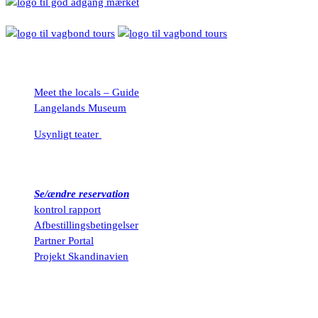
Oplevelser
Meet the locals – Guide
Langelands Museum
Usynligt teater
Vigtig info
Se/ændre reservation
kontrol rapport
Afbestillingsbetingelser
Partner Portal
Projekt Skandinavien
🏗️
Nødstilfælde tlf : 112