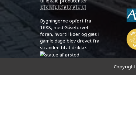
til lokale producenter.
🇩🇰🇬🇱🇨🇦🇺🇦🇪🇺
Bygningerne opført fra
1688, med Gåsetorvet
foran, hvortil køer og gæs i
gamle dage blev drevet fra
stranden til at drikke.
Copyright