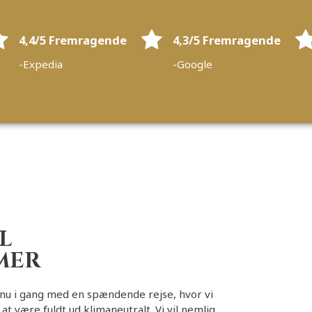
4,4/5 Fremragende
4,3/5 Fremragende
-Expedia
-Google
L
MER
 nu i gang med en spændende rejse, hvor vi
t være fuldt ud klimaneutralt. Vi vil nemlig