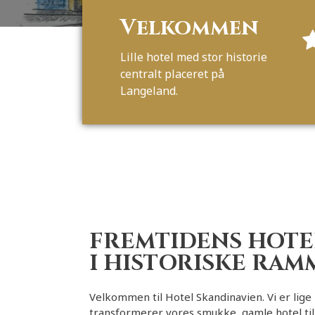
Velkommen
Lille hotel med stor historie
centralt placeret på
Langeland.
FREMTIDENS HOTE
I HISTORISKE RAM
Velkommen til Hotel Skandinavien. Vi er lige
transformerer vores smukke, gamle hotel til a