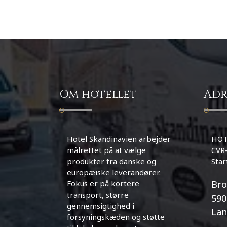
Om hotellet
Adr
Hotel Skandinavien arbejder
HOT
målrettet på at vælge
CVR
produkter fra danske og
Star
europæiske leverandører.
Fokus er på kortere
Bro
transport, større
590
gennemsigtighed i
Lan
forsyningskæden og støtte