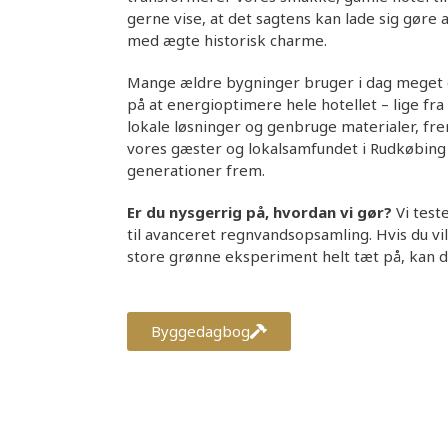
gerne vise, at det sagtens kan lade sig gør
med ægte historisk charme.
Mange ældre bygninger bruger i dag meget en
på at energioptimere hele hotellet – lige fra
lokale løsninger og genbruge materialer, fre
vores gæster og lokalsamfundet i Rudkøbing 
generationer frem.
Er du nysgerrig på, hvordan vi gør?
Vi test
til avanceret regnvandsopsamling. Hvis du vi
store grønne eksperiment helt tæt på, kan d
Byggedagbog